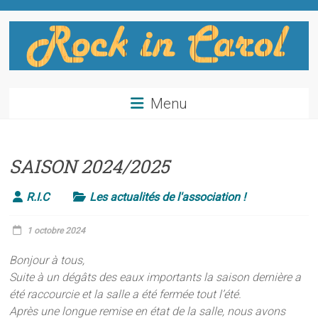
Skip
to
content
Rock
Menu
in
Carol
SAISON 2024/2025
Salle
d'escalade
R.I.C
Les actualités de l'association !
à
Enveitg
1 octobre 2024
Bonjour à tous,
Suite à un dégâts des eaux importants la saison dernière a
été raccourcie et la salle a été fermée tout l’été.
Après une longue remise en état de la salle, nous avons