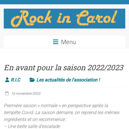
Skip
to
content
Rock
Menu
in
Carol
En avant pour la saison 2022/2023
Salle
d'escalade
R.I.C
Les actualités de l'association !
à
Enveitg
16 novembre 2022
Première saison « normale » en perspective après la
tempête Covid. La saison démarre, on reprend les mêmes
ingrédients et on recommence :
– Une belle salle d’escalade