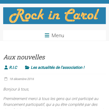
Skip
to
content
Rock
Menu
in
Carol
Aux nouvelles
Salle
d'escalade
R.I.C
Les actualités de l'association !
à
Enveitg
18 décembre 2016
Bonjour à tous,
Premièrement merci à tous les gens qui ont participé au
financement participatif, qui a pu être complété par des